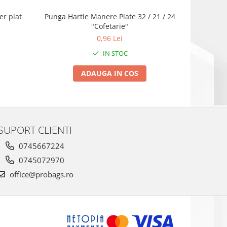
er plat
Punga Hartie Manere Plate 32 / 21 / 24
Punga de h
"Cofetarie"
0,96 Lei
1
IN STOC
ADAUGA IN COS
SUPORT CLIENTI
0745667224
0745072970
office@probags.ro