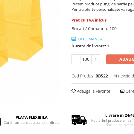
Putem produce pungi de hartie pe 
Pentru oferte personalizate va ruga
Pret cu TVA inlcus !
Bucati / Comanda
:
100
LA COMANDA
Durata de livrare:
1
ADAUG
Cod Produs:
BB522
Ai nevoie d
Adauga la Favorite
Cere 
Livrare in 24/4
PLATA FLEXIBILA
Poti primi produsele in 24
Card, ramburs sau transfer direct
daca sunt in stoc