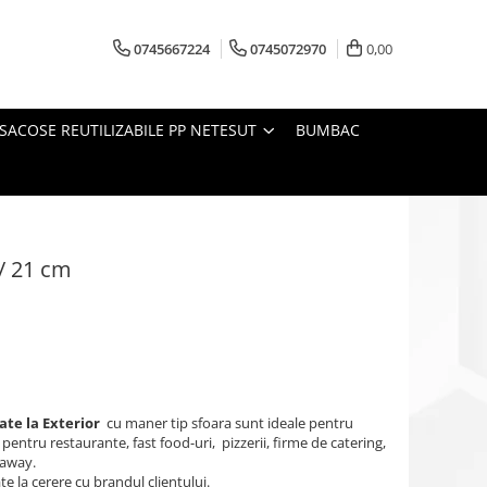
0745667224
0745072970
0,00
SACOSE REUTILIZABILE PP NETESUT
BUMBAC
/ 21 cm
ate la Exterior
cu maner tip sfoara sunt ideale pentru
entru restaurante, fast food-uri, pizzerii, firme de catering,
 away.
te la cerere cu brandul clientului.