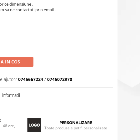
orice dimensiune .
m sa ne contactati prin email .
A IN COS
e ajutor?
0745667224
/
0745072970
informatii
8
PERSONALIZARE
 - 48 ore,
Toate produsele pot fi personalizate
!