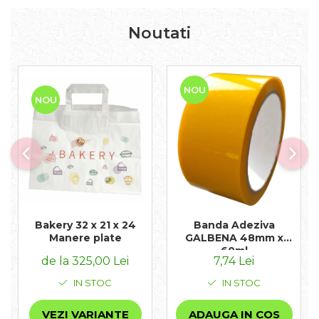
Noutati
NOU
NOU
Bakery 32 x 21 x 24
Banda Adeziva
Manere plate
GALBENA 48mm x
60ml
de la 325,00 Lei
7,74 Lei
IN STOC
IN STOC
VEZI VARIANTE
ADAUGA IN COS