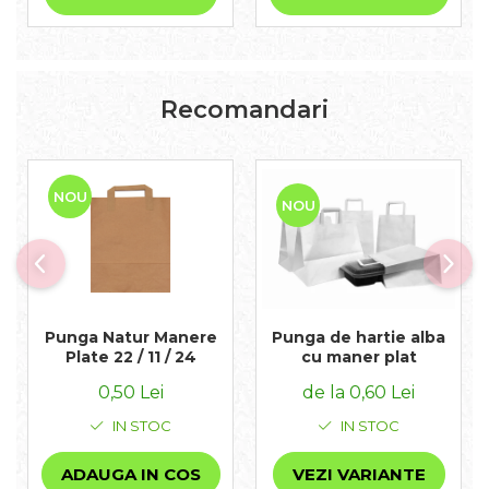
Recomandari
NOU
NOU
Punga de hartie alba
Punga Natur Manere
cu maner plat
Plate 22 / 11 / 24
de la 0,60 Lei
0,50 Lei
IN STOC
IN STOC
VEZI VARIANTE
ADAUGA IN COS