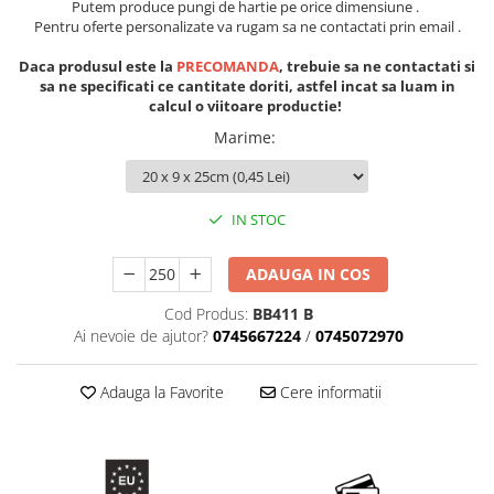
Putem produce pungi de hartie pe orice dimensiune .
Pentru oferte personalizate va rugam sa ne contactati prin email .
Daca produsul este la
PRECOMANDA
, trebuie sa ne contactati si
sa ne specificati ce cantitate doriti, astfel incat sa luam in
calcul o viitoare productie!
Marime
:
IN STOC
ADAUGA IN COS
Cod Produs:
BB411 B
Ai nevoie de ajutor?
0745667224
/
0745072970
Adauga la Favorite
Cere informatii