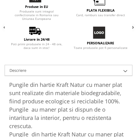
Produse in EU
PLATA FLEXIBILA
Produsele sunt integral
confectionate in Romania sau
Card, ramburs sau transfer direct
Uniunea Europeana
Livrare in 24/48
PERSONALIZARE
Poti primi produsele in 24 - 48 ore,
Toate produsele pot fi personalizate
daca sunt in stoc!
Descriere
Pungile din hartie Kraft Natur cu maner plat
sunt realizate din materiale biodegradabile,
fiind produse ecologice si reciclabile 100%.
Pungile au maner plat si dispun de o
intaritura la interior, pentru o rezistenta
crescuta.
Pungile din hartie Kraft Natur cu maner plat