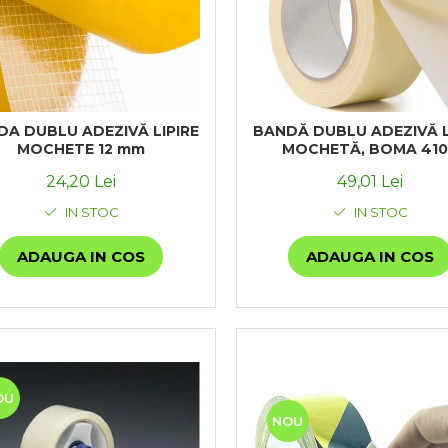
A DUBLU ADEZIVĂ LIPIRE
BANDĂ DUBLU ADEZIVĂ L
MOCHETE 12 mm
MOCHETĂ, BOMA 41
24,20 Lei
49,01 Lei
IN STOC
IN STOC
ADAUGA IN COS
ADAUGA IN COS
OU
NOU