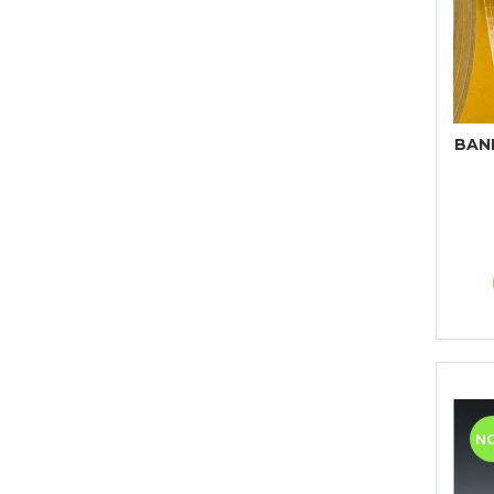
BAND
N