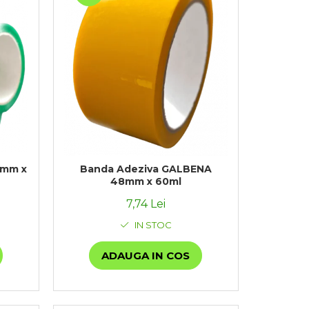
8mm x
Banda Adeziva GALBENA
48mm x 60ml
7,74 Lei
IN STOC
ADAUGA IN COS