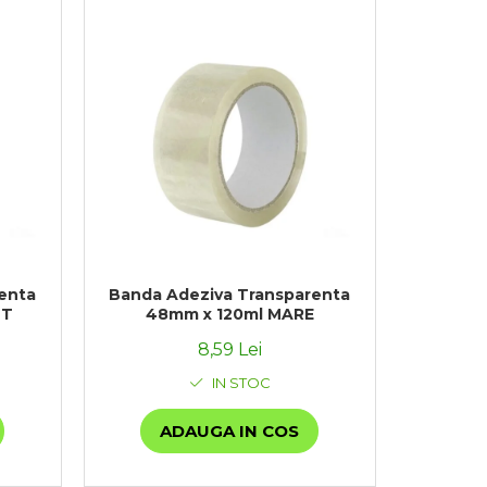
enta
Banda Adeziva Transparenta
NT
48mm x 120ml MARE
8,59 Lei
IN STOC
ADAUGA IN COS