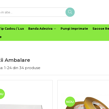
ip Cadou / Lux
Banda Adeziva
Pungi Imprimate
Sacose Re
le
tii Ambalare
a:
1-
24
din
34
produse
OU
NOU