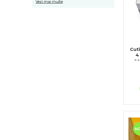
Vezi mai multe
Cutie car
4
ac
N