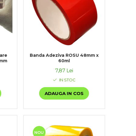
are
Banda Adeziva ROSU 48mm x
0mm
60ml
7,87 Lei
IN STOC
ADAUGA IN COS
NOU