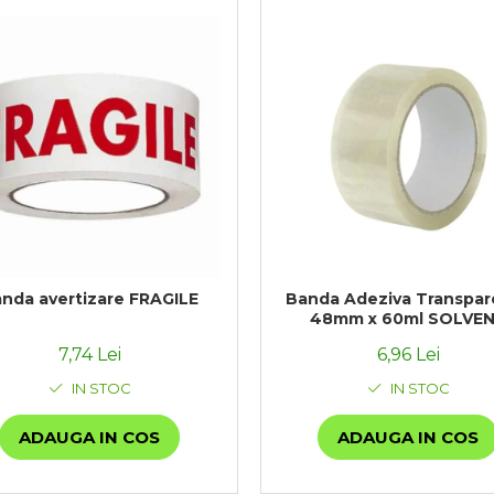
nda avertizare FRAGILE
Banda Adeziva Transpar
48mm x 60ml SOLVE
7,74 Lei
6,96 Lei
IN STOC
IN STOC
ADAUGA IN COS
ADAUGA IN COS