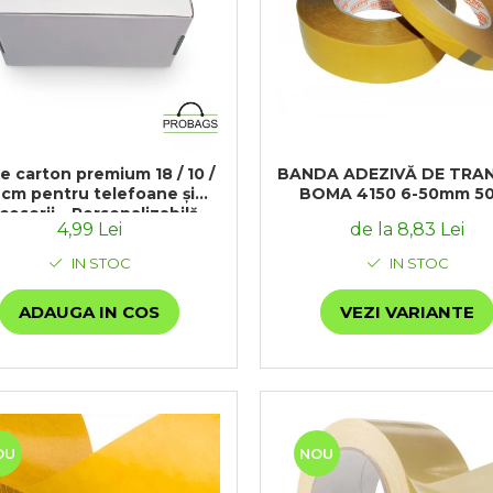
BANDA ADEZIVĂ DE TRA
ton premium 18 / 10 /
BOMA 4150 6-50mm 5
 cm pentru telefoane și
cesorii – Personalizabilă
de la 8,83 Lei
4,99 Lei
IN STOC
IN STOC
VEZI VARIANTE
ADAUGA IN COS
OU
NOU