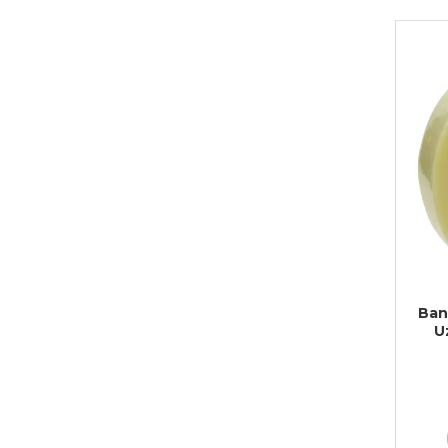
Ban
U