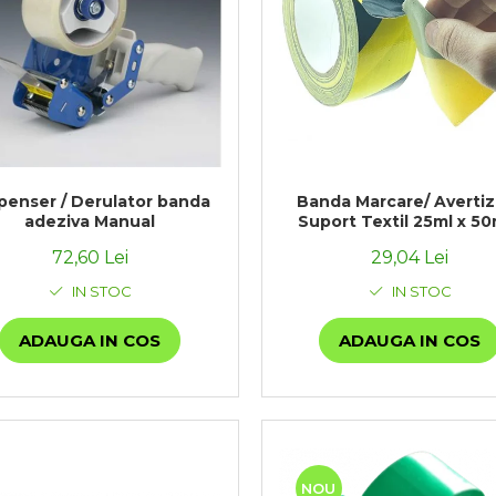
penser / Derulator banda
Banda Marcare/ Avertiz
adeziva Manual
Suport Textil 25ml x 5
72,60 Lei
29,04 Lei
IN STOC
IN STOC
ADAUGA IN COS
ADAUGA IN COS
NOU