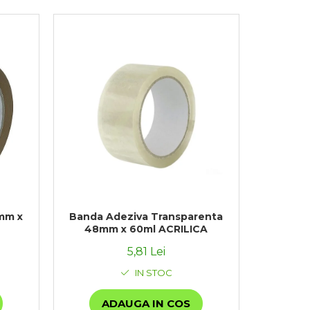
mm x
Banda Adeziva Transparenta
48mm x 60ml ACRILICA
5,81 Lei
IN STOC
ADAUGA IN COS