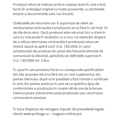
Produsul returnat trebuie să fie in aceeași stare în care a fost
livrat (în ambalajul original cu toate accesoriile, cu etichetele
intacte și documentele care l-au însoțit).
Cheltuielile de returnare vor fi suportate de client iar
rambursarea contravalorii produsului se va face în cel mult 10
de zile de la retur. Dacă produsul este returnat într-o stare în
care nu mai poate fi revândut ca și nou, ne rezervăm dreptul
de a refuza returnarea contravalorii produsului returnat.
Acestă clauză se aplică conf. O.G. 130/2000, în cazul
achiziționării de produse din acest site folosind tehnicile de
comunicare la distanță, aplicându-se definițiile cuprinse în
O.G. 130/2000 art. 2 lit.e.
În cazul în care produsul livrat nu corespunde specificațiilor
din site se poate returna fără nici un cost suplimentar din
partea clientului, după ce în prealabil a fost trimisă o notificare
în scris din partea acestuia în care se va specifica lipsa de
conformitate a produsului în maxim 48 de ore de la livrare.
Clientul poate solicita înlocuirea produsului sau returnarea
contravalorii acestuia.
În baza dreptului de retragere stipulat de prevederile legale,
clienții www.probags.ro – magazin online pot