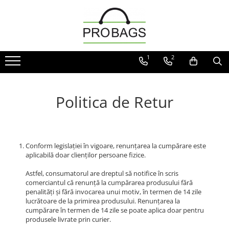
Plicuri de curierat
Pungi de Hartie
Banda Adeziva
Sacose Reutilizabile PP netesut
Plic Autoadeziv Portdocument
Pungi de hartie cu maner plat
Banda Adeziva BoPP Personalizata
Laminata cu Maner Aplicat
1
2
AWB
Pungi de hartie cu maner sfoara
Banda Hartie Kraft Umectibila
Simpla cu Maner Aplicat
Plicuri curierat LDPE fara buzunar
Biodegradabila
Pungi de hartie fara manere
AWB
Politica de Retur
Dispensere Pentru Banda
Naproane/ Hartie simpla
Plicuri de curiarat MARI
Umectibila Kraft
Pungi de hartie colorate
Plicuri de curierat simple MEDII
Pungi de curierat simple MICI
Pungi Farmacie
Conform legislației în vigoare, renunțarea la cumpărare este
Plicuri E-Commerce
Pungi Mercerie
aplicabilă doar clienților persoane fizice.
Astfel, consumatorul are dreptul să notifice în scris
comerciantul că renunță la cumpărarea produsului fără
penalități și fără invocarea unui motiv, în termen de 14 zile
lucrătoare de la primirea produsului. Renunțarea la
cumpărare în termen de 14 zile se poate aplica doar pentru
produsele livrate prin curier.