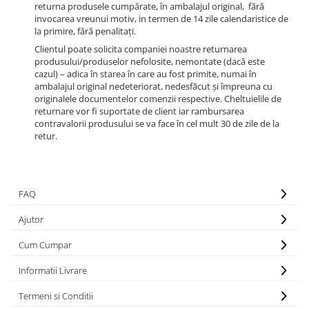
returna produsele cumpărate, în ambalajul original, fără
invocarea vreunui motiv, in termen de 14 zile calendaristice de
la primire, fără penalitați.
Clientul poate solicita companiei noastre returnarea
produsului/produselor nefolosite, nemontate (dacă este
cazul) – adica în starea în care au fost primite, numai în
ambalajul original nedeteriorat, nedesfăcut și împreuna cu
originalele documentelor comenzii respective. Cheltuielile de
returnare vor fi suportate de client iar rambursarea
contravalorii produsului se va face în cel mult 30 de zile de la
retur.
FAQ
Ajutor
Cum Cumpar
Informatii Livrare
Termeni si Conditii