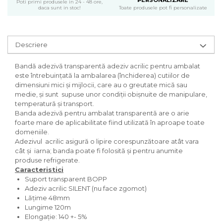
PERSONALIZARE
Poti primi produsele in 24 - 48 ore,
Toate produsele pot fi personalizate
daca sunt in stoc!
Descriere
Bandă adezivă transparentă adeziv acrilic pentru ambalat
este întrebuințată la ambalarea (închiderea) cutiilor de
dimensiuni mici și mijlocii, care au o greutate mică sau
medie, și sunt supuse unor condiții obișnuite de manipulare,
temperatură și transport.
Banda adezivă pentru ambalat transparentă are o arie
foarte mare de aplicabilitate fiind utilizată în aproape toate
domeniile.
Adezivul acrilic asigură o lipire corespunzătoare atât vara
cât și iarna; banda poate fi folosită și pentru anumite
produse refrigerate.
Caracteristici
Suport transparent BOPP
Adeziv acrilic SILENT (nu face zgomot)
Lățime 48mm
Lungime 120m
Elongație: 140 +- 5%