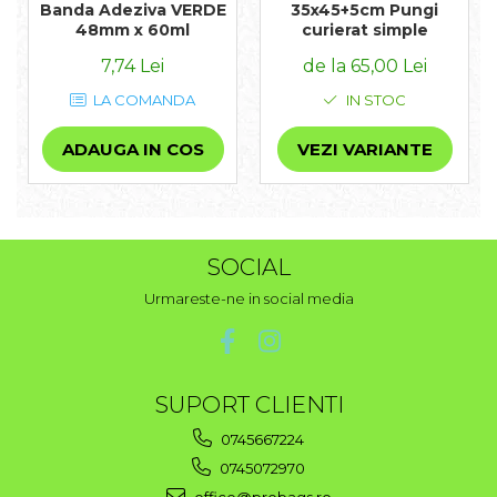
35x45+5cm Pungi
Banda Adeziva VERDE
curierat simple
48mm x 60ml
de la 65,00 Lei
7,74 Lei
IN STOC
LA COMANDA
VEZI VARIANTE
ADAUGA IN COS
SOCIAL
Urmareste-ne in social media
SUPORT CLIENTI
0745667224
0745072970
office@probags.ro