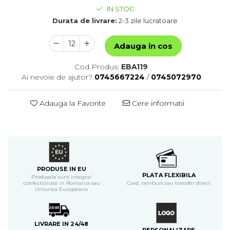
IN STOC
Durata de livrare:
2-3 zile lucratoare
Adauga in cos
Cod Produs:
EBA119
Ai nevoie de ajutor?
0745667224
/
0745072970
Adauga la Favorite
Cere informatii
PRODUSE IN EU
PLATA FLEXIBILA
Produsele sunt integral
confectionate in Romania sau
Card, ramburs sau transfer direct
Uniunea Europeana
LIVRARE IN 24/48