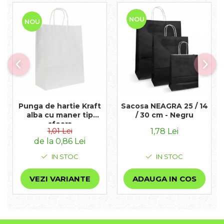
NOU
NOU
Punga de hartie Kraft
Sacosa NEAGRA 25 / 14
alba cu maner tip
/ 30 cm - Negru
sfoara
1,01 Lei
1,78 Lei
de la 0,86 Lei
IN STOC
IN STOC
VEZI VARIANTE
ADAUGA IN COS