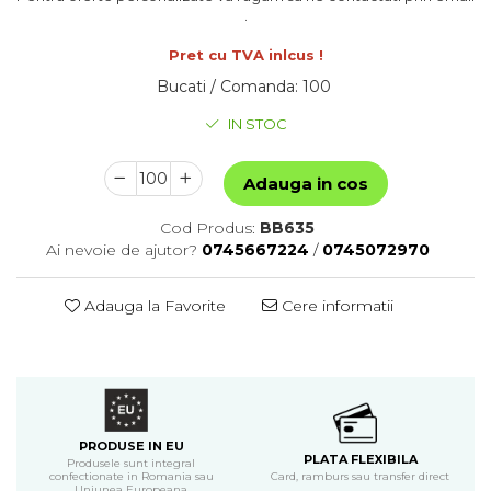
.
Pret cu TVA inlcus !
Bucati / Comanda
:
100
IN STOC
Adauga in cos
Cod Produs:
BB635
Ai nevoie de ajutor?
0745667224
/
0745072970
Adauga la Favorite
Cere informatii
PRODUSE IN EU
PLATA FLEXIBILA
Produsele sunt integral
confectionate in Romania sau
Card, ramburs sau transfer direct
Uniunea Europeana