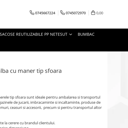
0745667224
0745072970
0,00
SACOSE REUTILIZABILE PP NETESUT
BUMBAC
alba cu maner tip sfoara
nerele tip sfoara sunt ideale pentru ambalarea si transportul
zinele de jucarii, imbracaminte si incaltaminte, produse de
muri, ceasuri si accesorii, precum si pentru transportul altor
te la cerere cu brandul clientului.