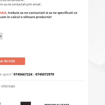
orice dimensiune .
m sa ne contactati prin email .
NDA
, trebuie sa ne contactati si sa ne specificati ce
 luam in calcul o viitoare productie!
A IN COS
e ajutor?
0745667224
/
0745072970
informatii
8