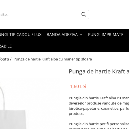
UNGI TIP CADOU / LUX
BANDA ADEZIVA
PUNGI IMPRIMATE
ZABILE
foara /
Punga de hartie Kraft alba cu maner tip sfoara
Punga de hartie Kraft 
1,60 Lei
Pungile din hartie Kraft alba cu ma
diverselor produse vandute de maga
birotica-papetarie, cosmetice, parfu
produse.
Pungile din hartie pot fi personaliza