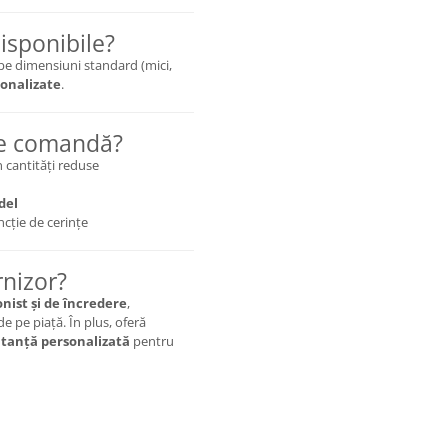
isponibile?
pe dimensiuni standard (mici,
onalizate
.
de comandă?
n cantități reduse
del
uncție de cerințe
rnizor?
nist și de încredere
,
e pe piață. În plus, oferă
ultanță personalizată
pentru