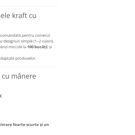
ele kraft cu
recomandată pentru comenzi
u designuri simple (1–2 culori).
enzi mici (de la
100 bucăți
) și
adaptate produselor.
r cu mânere
SC
ivrare foarte scurte și un