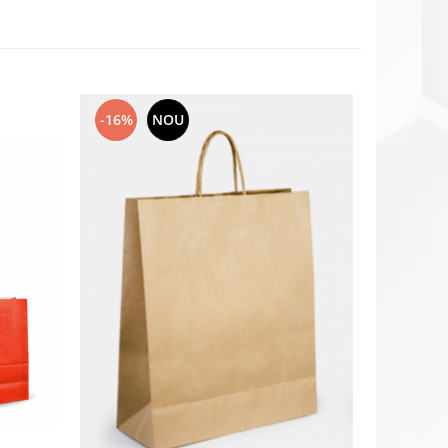
-16%
NOU
NOU