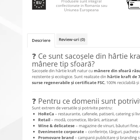
Produsele sunt integral
confectionate in Romania sau
Uniunea Europeana
Review-uri
(0)
Descriere
❓ Ce sunt sacoșele din hârtie kra
mânere tip sfoară?
Sacoșele din hârtie kraft natur cu
mânere din sfoară răs
rezistente și ecologice. Sunt realizate din
hârtie kraft de 
surse regenerabile și certificate FSC
, 100% reciclabilă ș
❓ Pentru ce domenii sunt potrivi
Sunt extrem de versatile și potrivite pentru:
HoReCa
– restaurante, cafenele, patiserii, catering și liv
Retail
– modă, cosmetice, librării, artizanat
Wine & delicatese
– magazine de vinuri, băuturi fine
Evenimente corporate
– conferințe, târguri, pachete
Promovare brand
– campanii publicitare și branding 