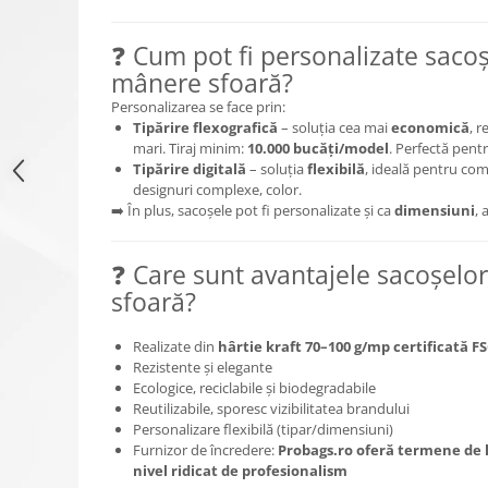
❓ Cum pot fi personalizate sacoș
mânere sfoară?
Personalizarea se face prin:
Tipărire flexografică
– soluția cea mai
economică
, 
mari. Tiraj minim:
10.000 bucăți/model
. Perfectă pentr
Tipărire digitală
– soluția
flexibilă
, ideală pentru com
designuri complexe, color.
➡️ În plus, sacoșele pot fi personalizate și ca
dimensiuni
, 
❓ Care sunt avantajele sacoșelo
sfoară?
Realizate din
hârtie kraft 70–100 g/mp certificată F
Rezistente și elegante
Ecologice, reciclabile și biodegradabile
Reutilizabile, sporesc vizibilitatea brandului
Personalizare flexibilă (tipar/dimensiuni)
Furnizor de încredere:
Probags.ro oferă termene de l
nivel ridicat de profesionalism