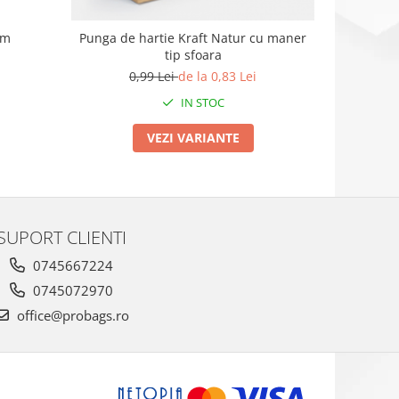
Pungi de
cm
Punga de hartie Kraft Natur cu maner
tip sfoara
0,99 Lei
de la 0,83 Lei
IN STOC
VEZI VARIANTE
SUPORT CLIENTI
0745667224
0745072970
office@probags.ro