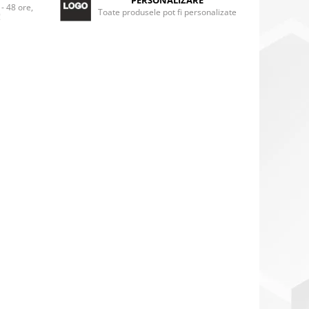
PERSONALIZARE
 - 48 ore,
Toate produsele pot fi personalizate
!