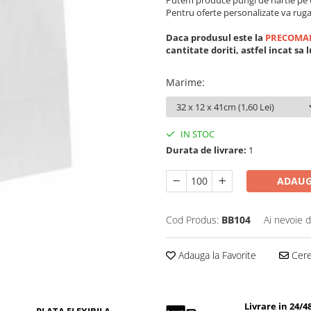
Putem produce pungi de hartie pe 
Pentru oferte personalizate va ruga
Daca produsul este la
PRECOMA
cantitate doriti, astfel incat sa
Marime
:
IN STOC
Durata de livrare:
1
ADAUG
Cod Produs:
BB104
Ai nevoie d
Adauga la Favorite
Cere 
Livrare in 24/4