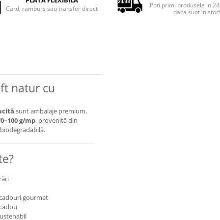
PLATA FLEXIBILA
Poti primi produsele in 24
Card, ramburs sau transfer direct
daca sunt in stoc
ft natur cu
ucită
sunt ambalaje premium,
70–100 g/mp
, provenită din
i biodegradabilă.
te?
rări
, cadouri gourmet
 cadou
sustenabil