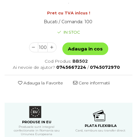
.
Pret cu TVA inlcus !
Bucati / Comanda
:
100
IN STOC
Adauga in cos
Cod Produs:
BB502
Ai nevoie de ajutor?
0745667224
/
0745072970
Adauga la Favorite
Cere informatii
PRODUSE IN EU
PLATA FLEXIBILA
Produsele sunt integral
confectionate in Romania sau
Card, ramburs sau transfer direct
Uniunea Europeana