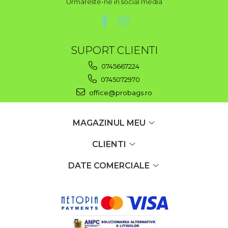
Urmareste-ne in social media
SUPORT CLIENTI
0745667224
0745072970
office@probags.ro
MAGAZINUL MEU
CLIENTI
DATE COMERCIALE