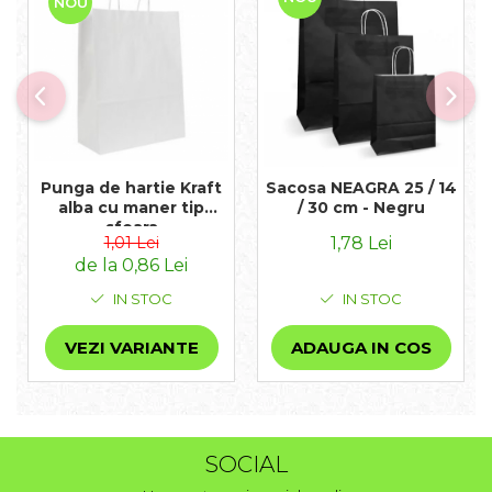
NOU
Punga de hartie Kraft
Sacosa NEAGRA 25 / 14
alba cu maner tip
/ 30 cm - Negru
sfoara
1,01 Lei
1,78 Lei
de la 0,86 Lei
IN STOC
IN STOC
VEZI VARIANTE
ADAUGA IN COS
SOCIAL