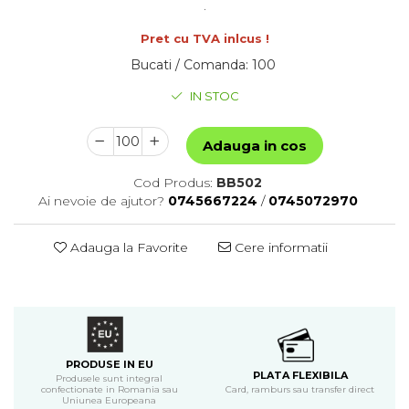
.
Pret cu TVA inlcus !
Bucati / Comanda
:
100
IN STOC
Adauga in cos
Cod Produs:
BB502
Ai nevoie de ajutor?
0745667224
/
0745072970
Adauga la Favorite
Cere informatii
PRODUSE IN EU
PLATA FLEXIBILA
Produsele sunt integral
confectionate in Romania sau
Card, ramburs sau transfer direct
Uniunea Europeana