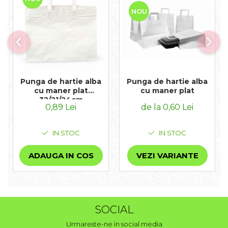
NOU
Punga de hartie alba
Punga de hartie alba
cu maner plat
cu maner plat
32/21/24cm
0,89 Lei
de la 0,60 Lei
IN STOC
IN STOC
ADAUGA IN COS
VEZI VARIANTE
SOCIAL
Urmareste-ne in social media