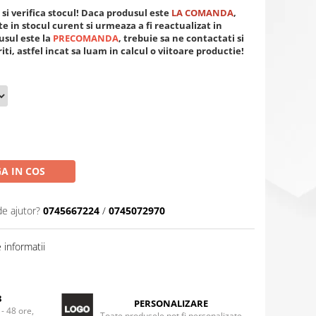
si verifica stocul! Daca produsul este
LA COMANDA
,
 in stocul curent si urmeaza a fi reactualizat in
usul este la
PRECOMANDA
, trebuie sa ne contactati si
iti, astfel incat sa luam in calcul o viitoare productie!
A IN COS
de ajutor?
0745667224
/
0745072970
informatii
8
PERSONALIZARE
 - 48 ore,
Toate produsele pot fi personalizate