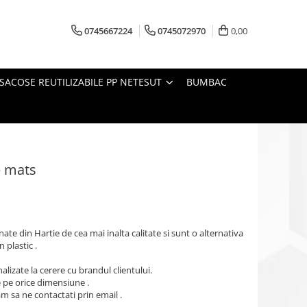
0745667224
0745072970
0,00
SACOSE REUTILIZABILE PP NETESUT
BUMBAC
e mats
te din Hartie de cea mai inalta calitate si sunt o alternativa
 plastic .
lizate la cerere cu brandul clientului.
pe orice dimensiune .
m sa ne contactati prin email .