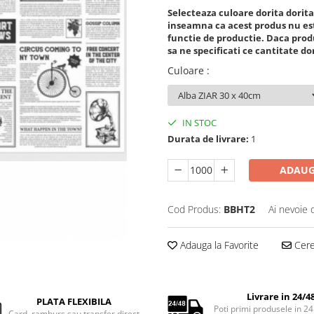
Selecteaza culoare dorita dorita 
inseamna ca acest produs nu este
functie de productie. Daca prod
sa ne specificati ce cantitate dor
Culoare
:
IN STOC
Durata de livrare:
1
ADAUG
Cod Produs:
BBHT2
Ai nevoie 
Adauga la Favorite
Cere 
Livrare in 24/4
PLATA FLEXIBILA
Poti primi produsele in 24
Card, ramburs sau transfer direct