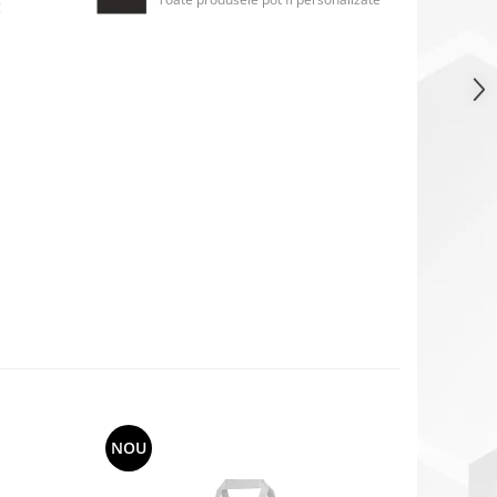
!
NOU