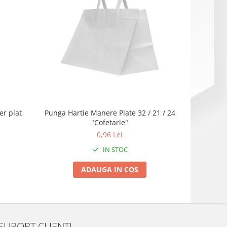
NOU
er plat
Punga Hartie Manere Plate 32 / 21 / 24
Punga de h
"Cofetarie"
0,96 Lei
1
IN STOC
ADAUGA IN COS
SUPORT CLIENTI