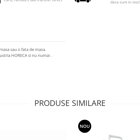
daca sunt in stoc
 masa sau o fata de masa.
dustria HORECA si nu numai .
PRODUSE SIMILARE
NOU