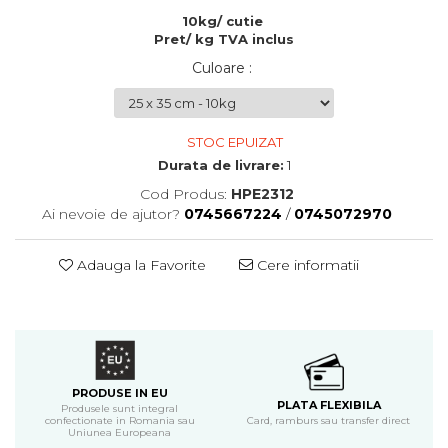
10kg/ cutie
Pret/ kg TVA inclus
Culoare
:
STOC EPUIZAT
Durata de livrare:
1
Cod Produs:
HPE2312
Ai nevoie de ajutor?
0745667224
/
0745072970
Adauga la Favorite
Cere informatii
PRODUSE IN EU
PLATA FLEXIBILA
Produsele sunt integral
confectionate in Romania sau
Card, ramburs sau transfer direct
Uniunea Europeana