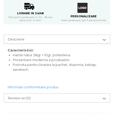
LIVRARE IN 24/48
PERSONALIZARE
Poti primi produsele in 24 - 48 ore,
Toate produsele pot fi personalizate
daca sunt in stoc!
Descriere
Caracteristici:
Hartie natur 38gr + 10gr. polietilena
Prezentare moderna a produselor
Potrivita pentru livrarea la pachet, shaorma, kebap,
sandwich
.
Informatii conformitate produs
Review-uri
(0)