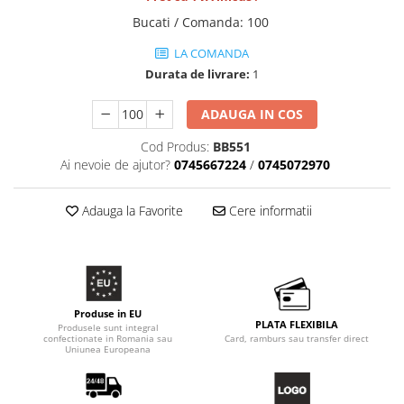
Bucati / Comanda
:
100
LA COMANDA
Durata de livrare:
1
ADAUGA IN COS
Cod Produs:
BB551
Ai nevoie de ajutor?
0745667224
/
0745072970
Adauga la Favorite
Cere informatii
Produse in EU
PLATA FLEXIBILA
Produsele sunt integral
confectionate in Romania sau
Card, ramburs sau transfer direct
Uniunea Europeana