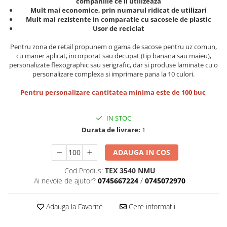
companiile ce il utilizeaza
Mult mai economice, prin numarul ridicat de utilizari
Mult mai rezistente in comparatie cu sacosele de plastic
Usor de reciclat
Pentru zona de retail propunem o gama de sacose pentru uz comun,
cu maner aplicat, incorporat sau decupat (tip banana sau maieu),
personalizate flexographic sau serigrafic, dar si produse laminate cu o
personalizare complexa si imprimare pana la 10 culori.
Pentru personalizare cantitatea minima este de 100 buc
IN STOC
Durata de livrare:
1
ADAUGA IN COS
Cod Produs:
TEX 3540 NMU
Ai nevoie de ajutor?
0745667224
/
0745072970
Adauga la Favorite
Cere informatii