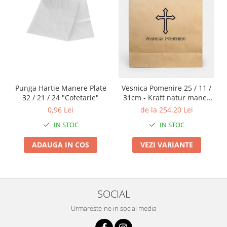
Punga Hartie Manere Plate
Vesnica Pomenire 25 / 11 /
32 / 21 / 24 "Cofetarie"
31cm - Kraft natur maner
tip sfoara
0,96 Lei
de la 254,20 Lei
IN STOC
IN STOC
ADAUGA IN COS
VEZI VARIANTE
SOCIAL
Urmareste-ne in social media