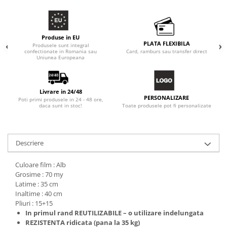
Produse in EU
PLATA FLEXIBILA
Produsele sunt integral
confectionate in Romania sau
Card, ramburs sau transfer direct
Uniunea Europeana
Livrare in 24/48
PERSONALIZARE
Poti primi produsele in 24 - 48 ore,
Toate produsele pot fi personalizate
daca sunt in stoc!
Descriere
Culoare film : Alb
Grosime : 70 my
Latime : 35 cm
Inaltime : 40 cm
Pliuri : 15+15
In primul rand
REUTILIZABILE
– o utilizare indelungata
REZISTENTA
ridicata (pana la 35 kg)