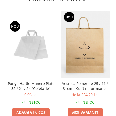
NOU
NOU
Punga Hartie Manere Plate
Vesnica Pomenire 25 / 11 /
32 / 21 / 24 "Cofetarie"
31cm - Kraft natur maner
tip sfoara
0,96 Lei
de la 254,20 Lei
IN STOC
IN STOC
ADAUGA IN COS
VEZI VARIANTE