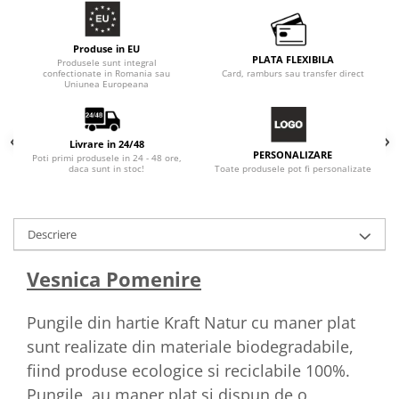
Produse in EU
PLATA FLEXIBILA
Produsele sunt integral
confectionate in Romania sau
Card, ramburs sau transfer direct
Uniunea Europeana
Livrare in 24/48
PERSONALIZARE
Poti primi produsele in 24 - 48 ore,
Toate produsele pot fi personalizate
daca sunt in stoc!
Descriere
Vesnica Pomenire
Pungile din hartie Kraft Natur cu maner plat
sunt realizate din materiale biodegradabile,
fiind produse ecologice si reciclabile 100%.
Pungile au maner plat si dispun de o