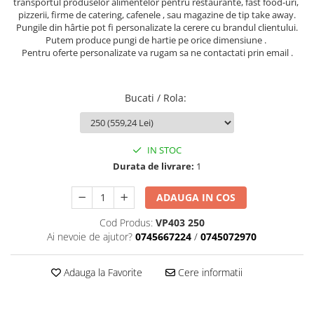
transportul produselor alimentelor pentru restaurante, fast food-uri,
pizzerii, firme de catering, cafenele , sau magazine de tip take away.
Pungile din hârtie pot fi personalizate la cerere cu brandul clientului.
Putem produce pungi de hartie pe orice dimensiune .
Pentru oferte personalizate va rugam sa ne contactati prin email .
Bucati / Rola
:
IN STOC
Durata de livrare:
1
ADAUGA IN COS
Cod Produs:
VP403 250
Ai nevoie de ajutor?
0745667224
/
0745072970
Adauga la Favorite
Cere informatii