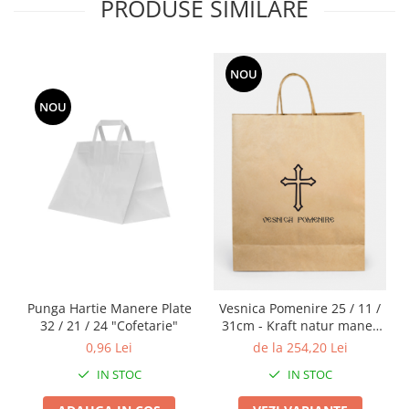
PRODUSE SIMILARE
NOU
NOU
Punga Hartie Manere Plate
Vesnica Pomenire 25 / 11 /
32 / 21 / 24 "Cofetarie"
31cm - Kraft natur maner
tip sfoara
0,96 Lei
de la 254,20 Lei
IN STOC
IN STOC