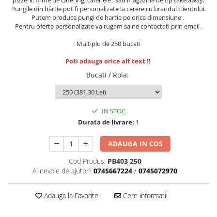
Pungile din hârtie pot fi personalizate la cerere cu brandul clientului.
Putem produce pungi de hartie pe orice dimensiune .
Pentru oferte personalizate va rugam sa ne contactati prin email .
Multiplu de 250 bucati
Poti adauga orice alt text !!
Bucati / Rola
:
IN STOC
Durata de livrare:
1
ADAUGA IN COS
Cod Produs:
PB403 250
Ai nevoie de ajutor?
0745667224
/
0745072970
Adauga la Favorite
Cere informatii