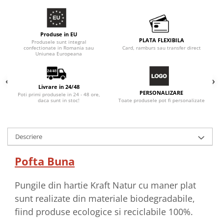
Produse in EU
PLATA FLEXIBILA
Produsele sunt integral
confectionate in Romania sau
Card, ramburs sau transfer direct
Uniunea Europeana
Livrare in 24/48
PERSONALIZARE
Poti primi produsele in 24 - 48 ore,
Toate produsele pot fi personalizate
daca sunt in stoc!
Descriere
Pofta Buna
Pungile din hartie Kraft Natur cu maner plat
sunt realizate din materiale biodegradabile,
fiind produse ecologice si reciclabile 100%.