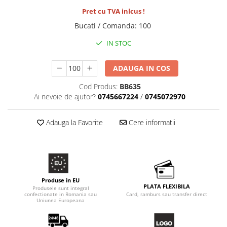
Pret cu TVA inlcus !
Bucati / Comanda
:
100
IN STOC
ADAUGA IN COS
Cod Produs:
BB635
Ai nevoie de ajutor?
0745667224
/
0745072970
Adauga la Favorite
Cere informatii
Produse in EU
PLATA FLEXIBILA
Produsele sunt integral
confectionate in Romania sau
Card, ramburs sau transfer direct
Uniunea Europeana