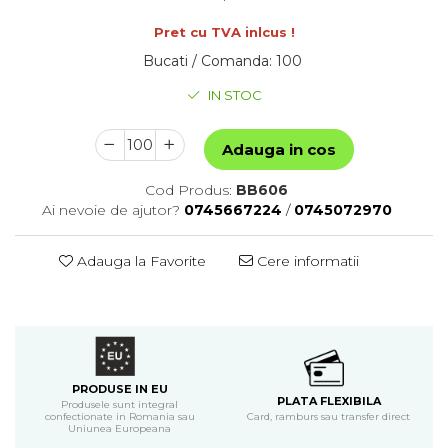
Pret cu TVA inlcus !
Bucati / Comanda
:
100
IN STOC
Adauga in cos
Cod Produs:
BB606
Ai nevoie de ajutor?
0745667224
/
0745072970
Adauga la Favorite
Cere informatii
PRODUSE IN EU
PLATA FLEXIBILA
Produsele sunt integral
confectionate in Romania sau
Card, ramburs sau transfer direct
Uniunea Europeana