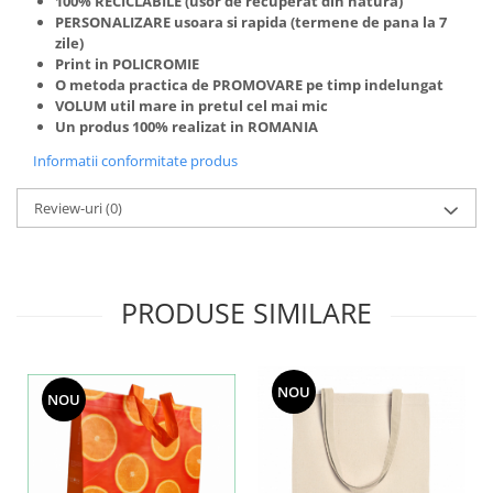
100%
RECICLABILE
(usor de recuperat din natura)
PERSONALIZARE
usoara si rapida (termene de pana la 7
zile)
Print in
POLICROMIE
O metoda practica de
PROMOVARE
pe timp indelungat
VOLUM
util mare in pretul cel mai mic
Un produs 100% realizat in
ROMANIA
Informatii conformitate produs
Review-uri
(0)
PRODUSE SIMILARE
NOU
NOU