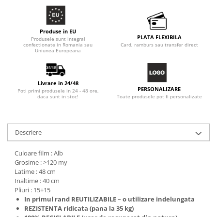
Produse in EU
PLATA FLEXIBILA
Produsele sunt integral
confectionate in Romania sau
Card, ramburs sau transfer direct
Uniunea Europeana
Livrare in 24/48
PERSONALIZARE
Poti primi produsele in 24 - 48 ore,
Toate produsele pot fi personalizate
daca sunt in stoc!
Descriere
Culoare film : Alb
Grosime : >120 my
Latime : 48 cm
Inaltime : 40 cm
Pliuri : 15+15
In primul rand
REUTILIZABILE
– o utilizare indelungata
REZISTENTA
ridicata (pana la 35 kg)