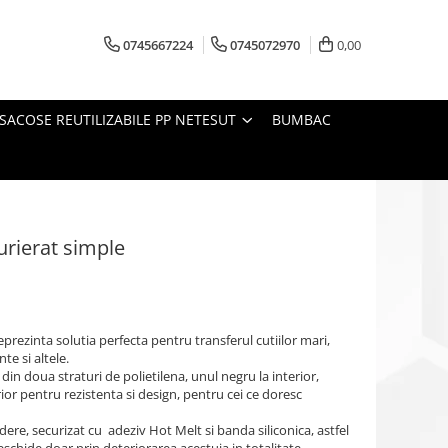
0745667224
0745072970
0,00
SACOSE REUTILIZABILE PP NETESUT
BUMBAC
rierat simple
reprezinta solutia perfecta pentru transferul cutiilor mari,
e si altele.
 din doua straturi de polietilena, unul negru la interior,
rior pentru rezistenta si design, pentru cei ce doresc
ere, securizat cu adeziv Hot Melt si banda siliconica, astfel