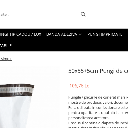
UNGI TIP CADOU / LUX
BANDA ADEZIVA
PUNGI IMPRIMATE
ZABILE
 simple
50x55+5cm Pungi de cu
106,76 Lei
Pungile / plicurile de curierat mari 
mostre de produse, valori, document
Folia utlilizata in confectionare este
pentru opacitate si unul alb la exte
personalizarea acestora.
Produsul contine o clapeta de inchid