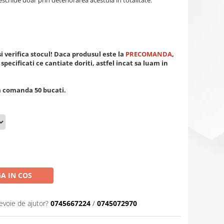
eschide doar prin deteriorarea acestuia in totalitate.
 verifica stocul! Daca produsul este la
PRECOMANDA
,
specificati ce cantiate doriti, astfel incat sa luam in
im comanda 50 bucati.
A IN COS
evoie de ajutor?
0745667224
/
0745072970