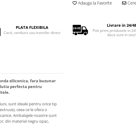
Adauga la Favorite
Cere 
Livrare in 24/4
PLATA FLEXIBILA
Poti primi produsele in 24
Card, ramburs sau transfer direct
daca sunt in stoc
banda siliconica, fara buzunar
lutia perfecta pentru
ltele.
ni, sunt ideale pentru orice tip
oextruse), ceea ce le ofera o
mecanice. Ambalajele noastre sunt
ior, din material negru opac,