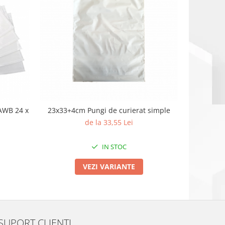
NOU
AWB 24 x
23x33+4cm Pungi de curierat simple
30x40+
de la 33,55 Lei
IN STOC
VEZI VARIANTE
SUPORT CLIENTI