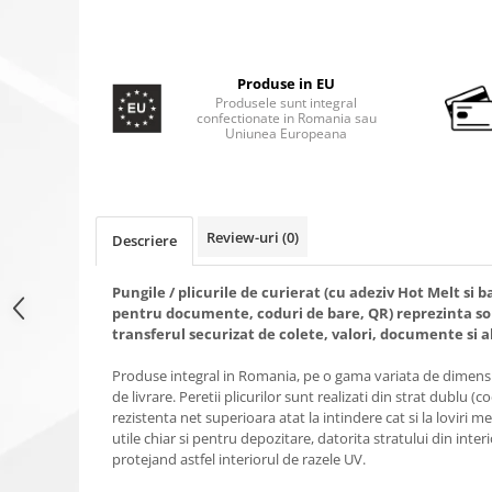
Produse in EU
Produsele sunt integral
confectionate in Romania sau
Uniunea Europeana
Review-uri
(0)
Descriere
Pungile / plicurile de curierat (cu adeziv Hot Melt si 
pentru documente, coduri de bare, QR) reprezinta so
transferul securizat de colete, valori, documente si a
Produse integral in Romania, pe o gama variata de dimensiu
de livrare. Peretii plicurilor sunt realizati din strat dublu (c
rezistenta net superioara atat la intindere cat si la loviri 
utile chiar si pentru depozitare, datorita stratului din inter
protejand astfel interiorul de razele UV.