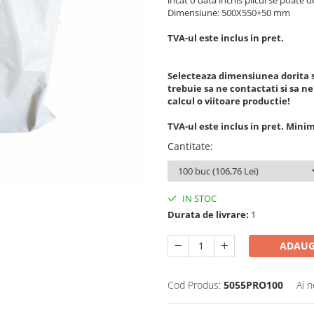
incat o data inchis plicul se poate d
Dimensiune: 500X550+50 mm
TVA-ul este inclus in pret.
Selecteaza dimensiunea dorita si
trebuie sa ne contactati si sa ne 
calcul o viitoare productie!
TVA-ul este inclus in pret. Min
Cantitate
:
IN STOC
Durata de livrare:
1
ADAUG
Cod Produs:
5055PRO100
Ai n