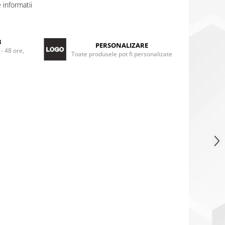
informatii
8
PERSONALIZARE
 - 48 ore,
Toate produsele pot fi personalizate
!