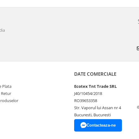
dia
DATE COMERCIALE
 Plata
Ecotex Tnt Trade SRL
e Retur
J40/10454/2018
Produselor
RO39653358
©
Str. Vaporul lui Assan nr 4
Bucuresti, Bucuresti
Contacteaza-ne