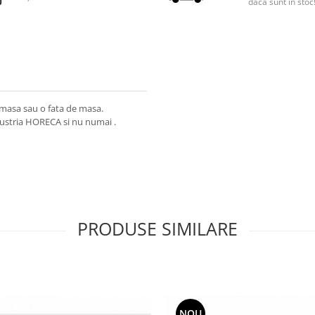
daca sunt in stoc
 masa sau o fata de masa.
dustria HORECA si nu numai .
PRODUSE SIMILARE
NOU