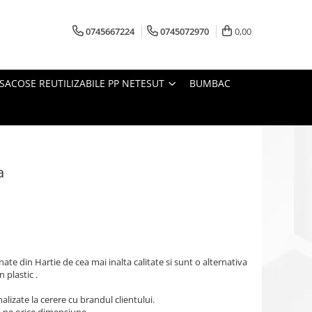
0745667224
0745072970
0,00
SACOSE REUTILIZABILE PP NETESUT
BUMBAC
a
te din Hartie de cea mai inalta calitate si sunt o alternativa
 plastic .
lizate la cerere cu brandul clientului.