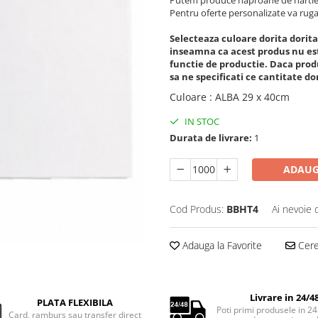
Putem produce naproane de hartie 
Pentru oferte personalizate va ruga
Selecteaza culoare dorita dorita 
inseamna ca acest produs nu este
functie de productie. Daca prod
sa ne specificati ce cantitate dor
Culoare
:
ALBA 29 x 40cm
IN STOC
Durata de livrare:
1
ADAUG
Cod Produs:
BBHT4
Ai nevoie 
Adauga la Favorite
Cere 
Livrare in 24/4
PLATA FLEXIBILA
Poti primi produsele in 24
Card, ramburs sau transfer direct