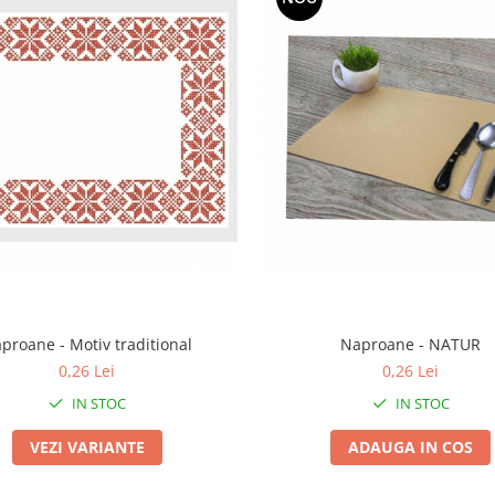
proane - Motiv traditional
Naproane - NATUR
0,26 Lei
0,26 Lei
IN STOC
IN STOC
VEZI VARIANTE
ADAUGA IN COS