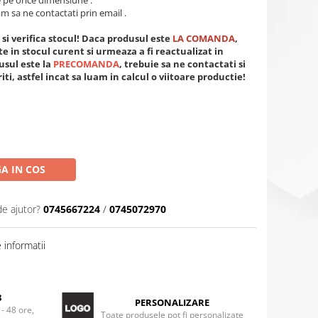
pe orice dimensiune .
m sa ne contactati prin email .
si verifica stocul! Daca produsul este
LA COMANDA
,
 in stocul curent si urmeaza a fi reactualizat in
usul este la
PRECOMANDA
, trebuie sa ne contactati si
iti, astfel incat sa luam in calcul o viitoare productie!
A IN COS
de ajutor?
0745667224
/
0745072970
informatii
8
PERSONALIZARE
 - 48 ore,
Toate produsele pot fi personalizate