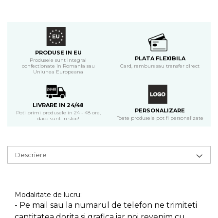
PRODUSE IN EU
PLATA FLEXIBILA
Produsele sunt integral
confectionate in Romania sau
Card, ramburs sau transfer direct
Uniunea Europeana
LIVRARE IN 24/48
PERSONALIZARE
Poti primi produsele in 24 - 48 ore,
Toate produsele pot fi personalizate
daca sunt in stoc!
Descriere
Modalitate de lucru:
- Pe mail sau la numarul de telefon ne trimiteti
cantitatea dorita si grafica iar noi revenim cu