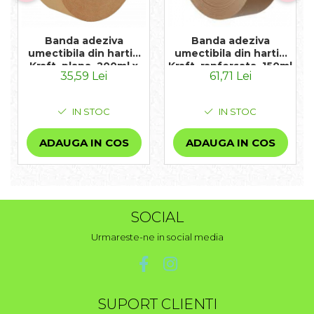
Banda adeziva
Banda adeziva
umectibila din hartie
umectibila din hartie
Kraft, plana, 200ml x
Kraft, ranforsata, 150ml
35,59 Lei
61,71 Lei
70mm
x 60mm
IN STOC
IN STOC
ADAUGA IN COS
ADAUGA IN COS
SOCIAL
Urmareste-ne in social media
SUPORT CLIENTI