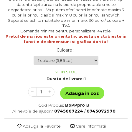
datorita faptului ca nu îsi pierde proprietatile si nu se
degradeaza printul. Va putem oferi benzi imprimate maxim 3
culori la printul clasic si maxim 8 culori la printul sandwich.
Separat se achita matritele de imprimare: 30 euro / culoare +
TVA
​​​​​​​Comanda minima pentru personalizare 144 role
Pretul de mai jos este orientativ, acesta se stabieste in
functie de dimensiuni si grafica dorita !
Culoare
:
IN STOC
Durata de livrare:
1
Adauga in cos
Cod Produs:
BoPPpro13
Ai nevoie de ajutor?
0745667224
/
0745072970
Adauga la Favorite
Cere informatii