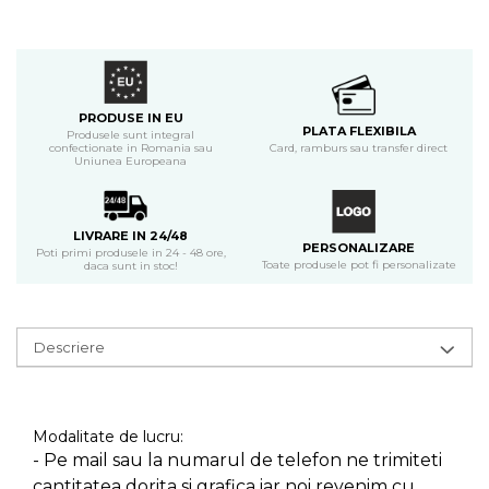
PRODUSE IN EU
PLATA FLEXIBILA
Produsele sunt integral
confectionate in Romania sau
Card, ramburs sau transfer direct
Uniunea Europeana
LIVRARE IN 24/48
PERSONALIZARE
Poti primi produsele in 24 - 48 ore,
Toate produsele pot fi personalizate
daca sunt in stoc!
Descriere
Modalitate de lucru:
- Pe mail sau la numarul de telefon ne trimiteti
cantitatea dorita si grafica iar noi revenim cu