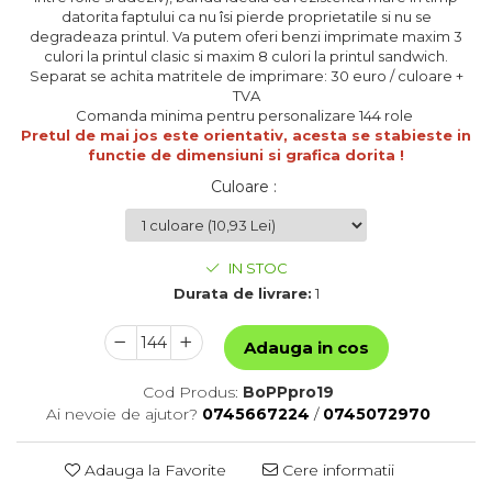
datorita faptului ca nu îsi pierde proprietatile si nu se
degradeaza printul. Va putem oferi benzi imprimate maxim 3
culori la printul clasic si maxim 8 culori la printul sandwich.
Separat se achita matritele de imprimare: 30 euro / culoare +
TVA
Comanda minima pentru personalizare 144 role
Pretul de mai jos este orientativ, acesta se stabieste in
functie de dimensiuni si grafica dorita !
Culoare
:
IN STOC
Durata de livrare:
1
Adauga in cos
Cod Produs:
BoPPpro19
Ai nevoie de ajutor?
0745667224
/
0745072970
Adauga la Favorite
Cere informatii