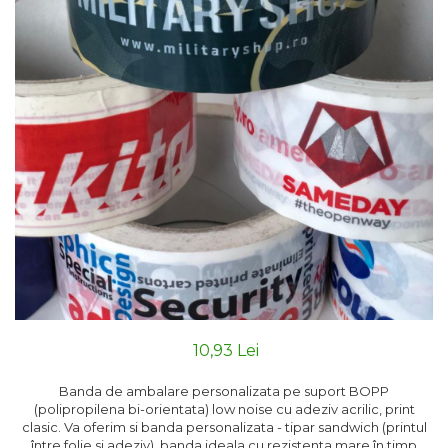
10,93 Lei
Banda de ambalare personalizata pe suport BOPP
(polipropilena bi-orientata) low noise cu adeziv acrilic, print
clasic. Va oferim si banda personalizata - tipar sandwich (printul
între folie si adeziv), banda ideala cu rezistenta mare în timp